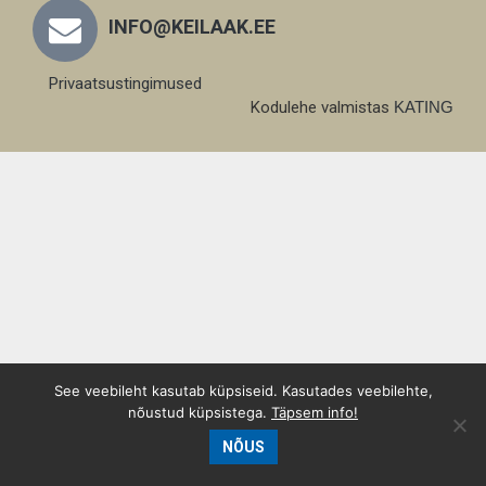
INFO@KEILAAK.EE
Privaatsustingimused
Kodulehe valmistas
KATING
See veebileht kasutab küpsiseid. Kasutades veebilehte,
nõustud küpsistega.
Täpsem info!
NÕUS