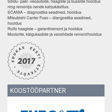
Sõidu- paki- veoautode, haagiste ja busside hooldus
ning remontja nende kahjukäsitlus.
SCANIA – diagnostika seadmed, hooldus
Mitsubishi Canter Fuso – diangostika seadmed,
hooldus
Rolfo haagiste – garantiiremont ja hooldus
Mootorite, käigukastide ja veosildade remont/hooldus
KOOSTÖÖPARTNER