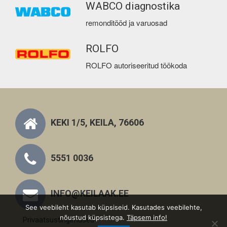
WABCO diagnostika
remonditööd ja varuosad
ROLFO
ROLFO autoriseeritud töökoda
KEKI 1/5, KEILA, 76606
5551 0036
INFO@KEILAAK.EE
See veebileht kasutab küpsiseid. Kasutades veebilehte,
nõustud küpsistega.
Täpsem info!
Privaatsustingimused