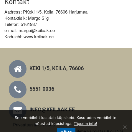
Kontakt
Aadress: PKeki 1/5, Keila, 76606 Harjumaa
Kontaktisik: Margo Siig
Telefon: 5161937
e-mail: margo@keilaak.ee
Koduleht: www.keilaak.ee
KEKI 1/5, KEILA, 76606
5551 0036
INFO@KEILAAK.EE
See veebileht kasutab küpsiseid. Kasutades veebilehte,
nõustud küpsistega.
Täpsem info!
Privaatsustingimused
Kodulehe valmistas
KATING