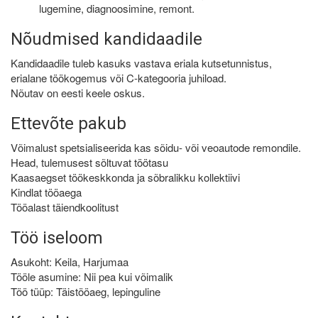
lugemine, diagnoosimine, remont.
Nõudmised kandidaadile
Kandidaadile tuleb kasuks vastava eriala kutsetunnistus,
erialane töökogemus või C-kategooria juhiload.
Nõutav on eesti keele oskus.
Ettevõte pakub
Võimalust spetsialiseerida kas sõidu- või veoautode remondile.
Head, tulemusest sõltuvat töötasu
Kaasaegset töökeskkonda ja sõbralikku kollektiivi
Kindlat tööaega
Tööalast täiendkoolitust
Töö iseloom
Asukoht: Keila, Harjumaa
Tööle asumine: Nii pea kui võimalik
Töö tüüp: Täistööaeg, lepinguline