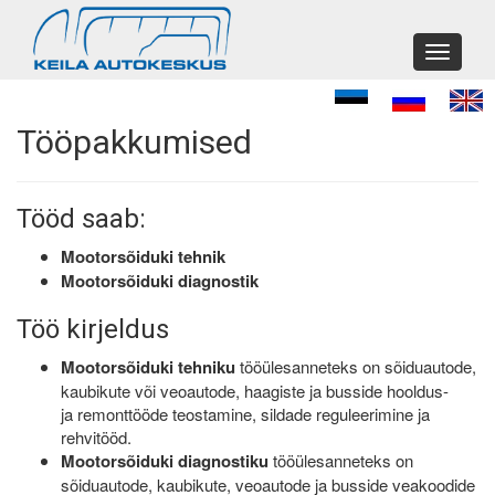
Toggle
navigati
Tööpakkumised
Tööd saab:
Mootorsõiduki tehnik
Mootorsõiduki diagnostik
Töö kirjeldus
Mootorsõiduki tehniku
tööülesanneteks on sõiduautode,
kaubikute või veoautode, haagiste ja busside hooldus-
ja remonttööde teostamine, sildade reguleerimine ja
rehvitööd.
Mootorsõiduki diagnostiku
tööülesanneteks on
sõiduautode, kaubikute, veoautode ja busside veakoodide