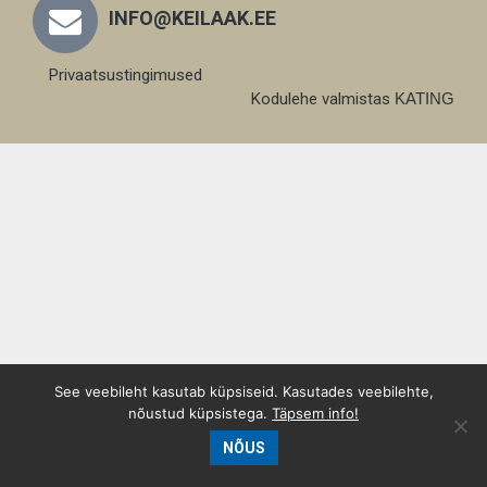
INFO@KEILAAK.EE
Privaatsustingimused
Kodulehe valmistas
KATING
See veebileht kasutab küpsiseid. Kasutades veebilehte,
nõustud küpsistega.
Täpsem info!
NÕUS